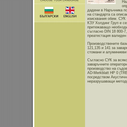
CHOOSE YOUR LANGUAGE
На
оп
дадени в Наръчника по
на стандарта са описа
изисквания обем. СУК 
КЗУ Холдинг Груп е се
притежаващо необходи
съгласно DIN 18 800-7
преатестация валиден 
Производствените бази
121,135 и 141 за зава
стомани и алуминиеви
Съгласно СУК за всяко
заваръчните оператори
производство на съдов
AD-Merkblatt HP 0 (TRB
посредством Акустична
неразрушаващи методи