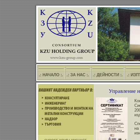
.: НАЧАЛО :.
.: ЗА НАС :.
.: ДЕЙНОСТИ :.
.: ИЗ
Управление 
Ко
Си
20
из
Сп
на
из