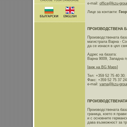
CHOOSE YOUR LANGUAGE
e-mail:
office@kzu-gro
Лице за контакти:
Геор
ПРОИЗВОДСТВЕНА Б
Производствената база
магистрала Варна - Со
да се изнася в цял свя
Адрес на базата:
Варна 9009, Западна 
[
виж на BG Maps
]
Тел: +359 52 75 40 30;
Факс: +359 52 75 37 24
e-mail:
varna@kzu-grou
ПРОИЗВОДСТВЕНАТА
Производствената база
граница, което я прав
и с основните германс
дава възможност за тр