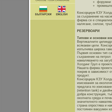
CHOOSE YOUR LANGUAGE
форумни 
промишле
Консорциум КЗУ Холди
за съхранение на наси
фирма се е специализ
налягане, силози, тръ
РЕЗЕРВОАРИ
Типове и основни ко
Вертикалните цилиндри
всякакви цели. Консор
изпълнява широка гама
Първия основен тип са
съхранение на петрол 
намаляването на загуб
Холдинг Груп е проект
Нашата фирма проектир
покрив в зависимост о
продукт.
Консорциум КЗУ Холди
изисквания за екологи
предлага по изискване
(retention tank) и дво
добра конструкция, тъ
околната среда и почв
значителното намалява
страна опростява и на
постоянен вакуумен ко