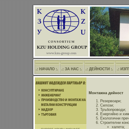
.: НАЧАЛО :.
.: ЗА НАС :.
.: ДЕЙНОСТИ :.
.: ИЗ
Монтажна дейност
Резервоари;
Силози;
Тръбопроводи;
Енергийно и хим
Екологични пре
Строителни конс
халета;