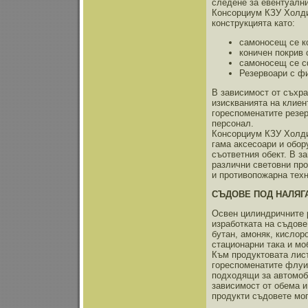
следене за евентуални
Консорциум КЗУ Холдин
конструкцията като:
самоносещ се к
коничен покрив 
самоносещ се с
Резервоари с ф
В зависимост от съхра
изискванията на клиен
гореспоменатите резер
персонал.
Консорциум КЗУ Холдин
гама аксесоари и обор
съответния обект. В з
различни световни про
и противопожарна техн
СЪДОВЕ ПОД НАЛЯГ
Освен цилиндричните 
изработката на съдове
бутан, амоняк, кислоро
стационарни така и мо
Към продуктовата лист
гореспоменатите флуид
подходящи за автомоби
зависимост от обема и
продукти съдовете мог