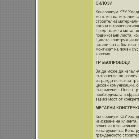
СИЛОЗИ
Консорциум КЗУ Холдин
монтажа на метални си
строителни материали.
вагони и транспортира
Предлагаме и метални 
поцинковани листа, ко
Цялата конструкция на
връзки са на болтове.
монтират на почви със
корозия.
ТРЪБОПРОВОДИ
За да може да изпълня
съхранение на различн
изгражда всякакви тръ
цехови комуникации, о
съоръжения. Освен тр
необходимата инфрастр
зависимост от конкрет
МЕТАЛНИ КОНСТРУК
Консорциум КЗУ Холди
изискване на клиента.
решения в зависимост 
конструкцията. Констр
гражданското строител